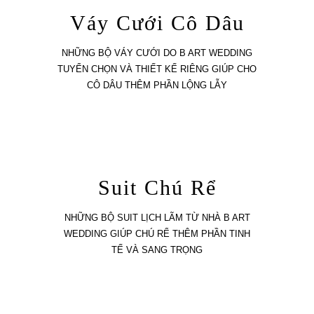
Váy Cưới Cô Dâu
NHỮNG BỘ VÁY CƯỚI DO B ART WEDDING
TUYỂN CHỌN VÀ THIẾT KẾ RIÊNG GIÚP CHO
CÔ DÂU THÊM PHẦN LỘNG LẪY
Suit Chú Rể
NHỮNG BỘ SUIT LỊCH LÃM TỪ NHÀ B ART
WEDDING GIÚP CHÚ RỂ THÊM PHẦN TINH
TẾ VÀ SANG TRỌNG