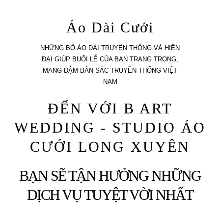
Áo Dài Cưới
NHỮNG BỘ ÁO DÀI TRUYỀN THỐNG VÀ HIỆN
ĐẠI GIÚP BUỔI LỄ CỦA BẠN TRANG TRỌNG,
MANG ĐẬM BẢN SẮC TRUYỀN THỐNG VIỆT
NAM
ĐẾN VỚI B ART
WEDDING - STUDIO ÁO
CƯỚI LONG XUYÊN
BẠN SẼ TẬN HƯỞNG NHỮNG
DỊCH VỤ TUYỆT VỜI NHẤT