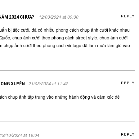
REPLY
12/03/2024 at 09:30
 NĂM 2024 CHƯA?
uẩn bị tiệc cưới, đã có nhiều phong cách chụp ảnh cưới khác nhau
ốc, chụp ảnh cưới theo phong cách street style, chụp ảnh cưới
ến chụp ảnh cưới theo phong cách vintage đã làm mưa làm gió vào
REPLY
21/03/2024 at 11:42
 LONG XUYÊN
cách chụp ảnh tập trung vào những hành động và cảm xúc dễ
REPLY
19/10/2024 at 19:04