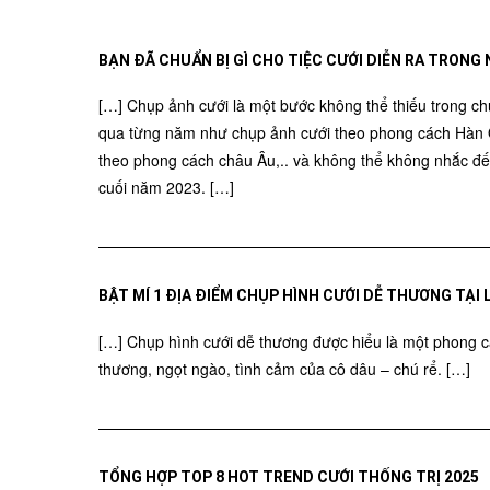
BẠN ĐÃ CHUẨN BỊ GÌ CHO TIỆC CƯỚI DIỄN RA TRONG
[…] Chụp ảnh cưới là một bước không thể thiếu trong ch
qua từng năm như chụp ảnh cưới theo phong cách Hàn Qu
theo phong cách châu Âu,.. và không thể không nhắc đ
cuối năm 2023. […]
BẬT MÍ 1 ĐỊA ĐIỂM CHỤP HÌNH CƯỚI DỄ THƯƠNG TẠI
[…] Chụp hình cưới dễ thương được hiểu là một phong 
thương, ngọt ngào, tình cảm của cô dâu – chú rể. […]
TỔNG HỢP TOP 8 HOT TREND CƯỚI THỐNG TRỊ 2025