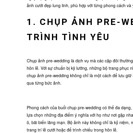
ảnh cưới đẹp lung linh, phù hợp với từng phong cách và 
1. CHỤP ẢNH PRE-W
TRÌNH TÌNH YÊU
Chụp ảnh pre-wedding là dịch vụ mà các cặp đôi thường 
hôn lễ. Với sự chuẩn bị kỹ lưỡng, những bộ trang phục
chụp ảnh pre-wedding không chỉ là một cách để lưu giữ k
qua từng bức ảnh.
Phong cách của buổi chụp pre-wedding có thể đa dạng, từ
lựa chọn những địa điểm ý nghĩa với họ như nơi gặp nh
ô, bãi biển lãng mạn. Bộ ảnh này không chỉ là kỷ niệm, 
trang trí lễ cưới hoặc để trình chiếu trong hôn lễ.