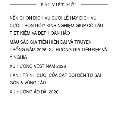
BÀI VIẾT MỚI
NÊN CHỌN DỊCH VỤ CƯỚI LẺ HAY DỊCH VỤ
CƯỚI TRỌN GÓI? KINH NGHIỆM GIÚP CÔ DÂU
TIẾT KIỆM VÀ ĐẸP HOÀN HẢO
MÀU SẮC GIA TIÊN HIỆN ĐẠI VÀ TRUYỀN
THỐNG NĂM 2026: XU HƯỚNG GIA TIÊN ĐẸP VÀ
Ý NGHĨA
XU HƯỚNG VEST NAM 2026
HÀNH TRÌNH CƯỚI CỦA CẶP ĐÔI ĐẾN TỪ SÀI
GÒN & VŨNG TÀU
XU HƯỚNG ÁO DÀI 2026