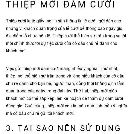
THIỆP MỜI ĐÁM CƯỚI
Thiệp cưới là tờ giấy mời in sẵn thông tin lễ cưới, gửi đến cho
những vị khách quan trọng của lễ cưới để thông báo ngày giờ,
địa điểm tổ chức hôn lễ. Thiệp cưới thể hiện sự trân trọng và lời
mời chính thức tới dự tiệc cưới của cô dâu chú rể dành cho
khách mời.
Việc gửi thiệp mời đám cưới mang nhiều ý nghĩa. Thứ nhất,
thiệp mời thể hiện sự trân trọng và lòng hiếu khách của cô dâu
chú rể dành cho bạn bè, người thân, đồng thời khẳng định tầm
quan trọng của ngày trọng đại này. Thứ hai, thiệp mời giúp
khách mời có thể sắp xếp, lên kế hoạch để tham dự đám cưới
đúng giờ. Cuối cùng, thiệp mời còn là món quà tinh thần ý nghĩa
mà cô dâu chú rể gửi tới khách mời.
3. TẠI SAO NÊN SỬ DỤNG