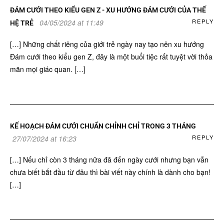
ĐÁM CƯỚI THEO KIỂU GEN Z - XU HƯỚNG ĐÁM CƯỚI CỦA THẾ
REPLY
04/05/2024 at 11:49
HỆ TRẺ
[…] Những chất riêng của giới trẻ ngày nay tạo nên xu hướng
Đám cưới theo kiểu gen Z, đây là một buổi tiệc rất tuyệt vời thỏa
mãn mọi giác quan. […]
KẾ HOẠCH ĐÁM CƯỚI CHUẨN CHỈNH CHỈ TRONG 3 THÁNG
REPLY
27/07/2024 at 16:23
[…] Nếu chỉ còn 3 tháng nữa đã đến ngày cưới nhưng bạn vẫn
chưa biết bắt đầu từ đâu thì bài viết này chính là dành cho bạn!
[…]