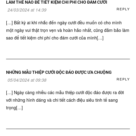
LÀM THẾ NÀO ĐỂ TIẾT KIỆM CHI PHÍ CHO ĐÁM CƯỚI
REPLY
24/03/2024 at 14:39
[…] Bất kỳ ai khi nhắc đến ngày cưới đều muốn có cho mình
một ngày vui thật trọn vẹn và hoàn hảo nhất, cũng đảm bảo làm
sao để tiết kiệm chi phí cho đám cưới của mình[…]
NHỮNG MẪU THIỆP CƯỚI ĐỘC ĐÁO ĐƯỢC ƯA CHUỘNG
REPLY
05/04/2024 at 09:38
[…] Ngày càng nhiều các mẫu thiệp cưới độc đáo được ra đời
với những hình dáng và chi tiết cách điệu siêu tinh tế sang
trọng[…]