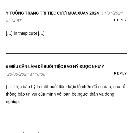
11/01/2024
Ý TƯỞNG TRANG TRÍ TIỆC CƯỚI MÙA XUÂN 2024
REPLY
at 14:57
[…] In thiệp cưới […]
6 ĐIỀU CẦN LÀM ĐỂ BUỔI TIỆC BÁO HỶ ĐƯỢC NHƯ Ý
REPLY
23/03/2024 at 16:38
[…] Tiệc báo hỷ là một buổi tiệc được tổ chức để cô dâu, chú rể
thông báo tin vui của mình với bạn bè,người thân và đồng
nghiệp. –