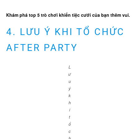
Khám phá top 5 trò chơi khiến tiệc cưới của bạn thêm vui.
4. LƯU Ý KHI TỔ CHỨC
AFTER PARTY
L
ư
u
ý
k
h
i
t
ổ
c
h