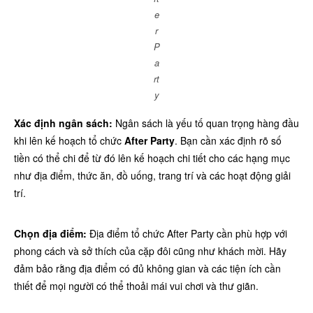
e
r
P
a
rt
y
Xác định ngân sách:
Ngân sách là yếu tố quan trọng hàng đầu
khi lên kế hoạch tổ chức
After Party
. Bạn cần xác định rõ số
tiền có thể chi để từ đó lên kế hoạch chi tiết cho các hạng mục
như địa điểm, thức ăn, đồ uống, trang trí và các hoạt động giải
trí.
Chọn địa điểm:
Địa điểm tổ chức After Party cần phù hợp với
phong cách và sở thích của cặp đôi cũng như khách mời. Hãy
đảm bảo rằng địa điểm có đủ không gian và các tiện ích cần
thiết để mọi người có thể thoải mái vui chơi và thư giãn.