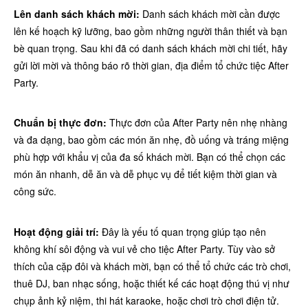
Lên danh sách khách mời:
Danh sách khách mời cần được
lên kế hoạch kỹ lưỡng, bao gồm những người thân thiết và bạn
bè quan trọng. Sau khi đã có danh sách khách mời chi tiết, hãy
gửi lời mời và thông báo rõ thời gian, địa điểm tổ chức tiệc After
Party.
Chuẩn bị thực đơn:
Thực đơn của After Party nên nhẹ nhàng
và đa dạng, bao gồm các món ăn nhẹ, đồ uống và tráng miệng
phù hợp với khẩu vị của đa số khách mời. Bạn có thể chọn các
món ăn nhanh, dễ ăn và dễ phục vụ để tiết kiệm thời gian và
công sức.
Hoạt động giải trí:
Đây là yếu tố quan trọng giúp tạo nên
không khí sôi động và vui vẻ cho tiệc After Party. Tùy vào sở
thích của cặp đôi và khách mời, bạn có thể tổ chức các trò chơi,
thuê DJ, ban nhạc sống, hoặc thiết kế các hoạt động thú vị như
chụp ảnh kỷ niệm, thi hát karaoke, hoặc chơi trò chơi điện tử.