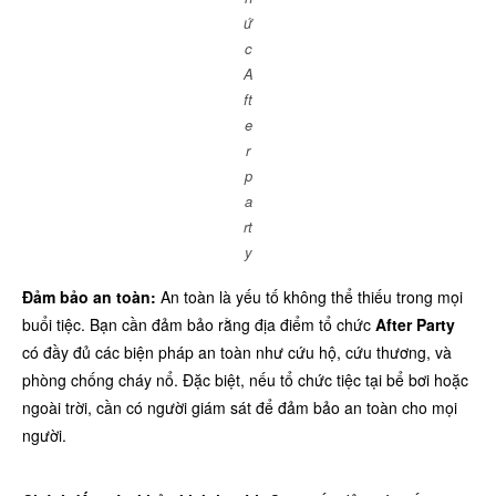
ứ
c
A
ft
e
r
p
a
rt
y
Đảm bảo an toàn:
An toàn là yếu tố không thể thiếu trong mọi
buổi tiệc. Bạn cần đảm bảo rằng địa điểm tổ chức
After Party
có đầy đủ các biện pháp an toàn như cứu hộ, cứu thương, và
phòng chống cháy nổ. Đặc biệt, nếu tổ chức tiệc tại bể bơi hoặc
ngoài trời, cần có người giám sát để đảm bảo an toàn cho mọi
người.