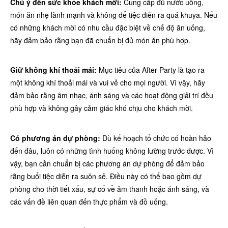
Chú ý đến sức khỏe khách mời:
Cung cấp đủ nước uống,
món ăn nhẹ lành mạnh và không để tiệc diễn ra quá khuya. Nếu
có những khách mời có nhu cầu đặc biệt về chế độ ăn uống,
hãy đảm bảo rằng bạn đã chuẩn bị đủ món ăn phù hợp.
Giữ không khí thoải mái:
Mục tiêu của After Party là tạo ra
một không khí thoải mái và vui vẻ cho mọi người. Vì vậy, hãy
đảm bảo rằng âm nhạc, ánh sáng và các hoạt động giải trí đều
phù hợp và không gây cảm giác khó chịu cho khách mời.
Có phương án dự phòng:
Dù kế hoạch tổ chức có hoàn hảo
đến đâu, luôn có những tình huống không lường trước được. Vì
vậy, bạn cần chuẩn bị các phương án dự phòng để đảm bảo
rằng buổi tiệc diễn ra suôn sẻ. Điều này có thể bao gồm dự
phòng cho thời tiết xấu, sự cố về âm thanh hoặc ánh sáng, và
các vấn đề liên quan đến thực phẩm và đồ uống.