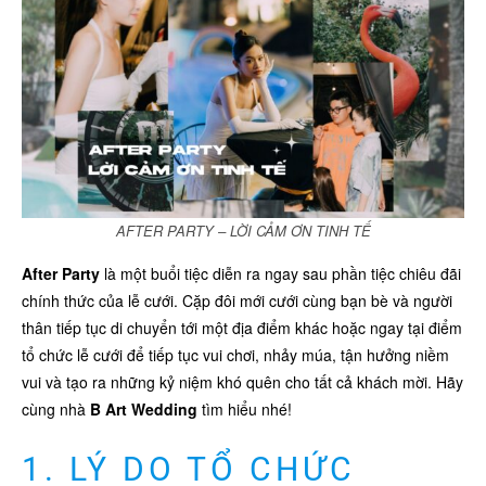
AFTER PARTY – LỜI CẢM ƠN TINH TẾ
After Party
là một buổi tiệc diễn ra ngay sau phần tiệc chiêu đãi
chính thức của lễ cưới. Cặp đôi mới cưới cùng bạn bè và người
thân tiếp tục di chuyển tới một địa điểm khác hoặc ngay tại điểm
tổ chức lễ cưới để tiếp tục vui chơi, nhảy múa, tận hưởng niềm
vui và tạo ra những kỷ niệm khó quên cho tất cả khách mời. Hãy
cùng nhà
B Art Wedding
tìm hiểu nhé!
1. LÝ DO TỔ CHỨC