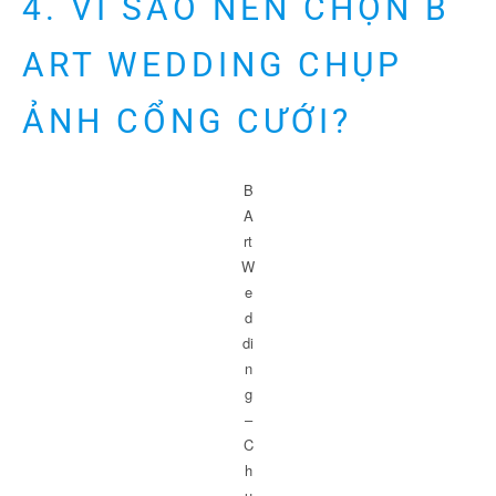
4. VÌ SAO NÊN CHỌN B
ART WEDDING CHỤP
ẢNH CỔNG CƯỚI?
B
A
rt
W
e
d
di
n
g
–
C
h
ụ