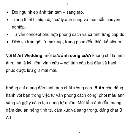
n
Đội ngũ nhiếp ảnh tận tâm – sáng tạo.
Trang thiết bị hiện đại, xử lý ánh sáng và màu sắc chuyên
nghiệp.
Tư vấn concept phù hợp phong cách và cá tính từng cặp đôi.
Dịch vụ trọn gói từ makeup, trang phục đến thiết kế album.
Với
B Art Wedding
, mỗi bức
ảnh cổng cưới
không chỉ là hình
ảnh, mà là kỷ niệm vĩnh cửu – nơi tình yêu bắt đầu và hạnh
phúc được lưu giữ mãi mãi.
Không chỉ mang đến hình ảnh chất lượng cao,
B Art
còn đồng
hành với bạn trong việc tư vấn phong cách cổng, phối màu ánh
sáng và gợi ý cách tạo dáng tự nhiên. Mỗi tấm ảnh đều mang
đậm dấu ấn riêng tinh tế, cảm xúc và sang trọng, đúng chất B
Art.