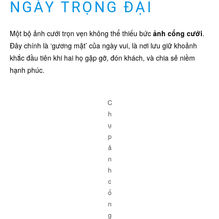
NGÀY TRỌNG ĐẠI
Một bộ ảnh cưới trọn vẹn không thể thiếu bức
ảnh cổng cưới
.
Đây chính là ‘gương mặt’ của ngày vui, là nơi lưu giữ khoảnh
khắc đầu tiên khi hai họ gặp gỡ, đón khách, và chia sẻ niềm
hạnh phúc.
C
h
ụ
p
ả
n
h
c
ổ
n
g