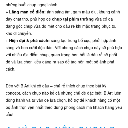
những buổi chụp ngoại cảnh.
+
Lãng mạn cổ điển:
ánh sáng ấm, gam màu dịu, khung cảnh
đầy chất thơ, phù hợp để
chụp tại phim trường
vừa có đa
dạng góc chụp vừa đỡ mệt cho dâu rể khi mặc trang phục to,
khó di chuyển.
+
Hiện đại & phá cách:
sáng tạo trong bố cục, phối hợp ánh
sáng và hoa cưới độc đáo. Với phong cách chụp này sẽ phù hợp
với nhiều địa điểm chụp, quan trọng hơn hết là dâu rể sẽ phối
đồ và lựa chọn kiểu dáng ra sao để tạo nên một bộ ảnh phá
cách.
Đến với B Art khi cô dâu – chú rể thích chụp theo bất kỳ
concept, cách chụp nào kể cả những chủ đề đặc biệt. B Art luôn
đồng hành và tư vấn để lựa chọn, hỗ trợ để khách hàng có một
bộ ảnh trọn vẹn nhất theo đúng phong cách mà khách hàng yêu
cầu!