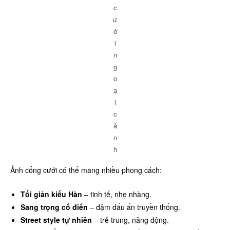
c
ư
ớ
i
n
g
o
ạ
i
c
ả
n
h
Ảnh cổng cưới có thể mang nhiều phong cách:
Tối giản kiểu Hàn
– tinh tế, nhẹ nhàng.
Sang trọng cổ điển
– đậm dấu ấn truyền thống.
Street style tự nhiên
– trẻ trung, năng động.