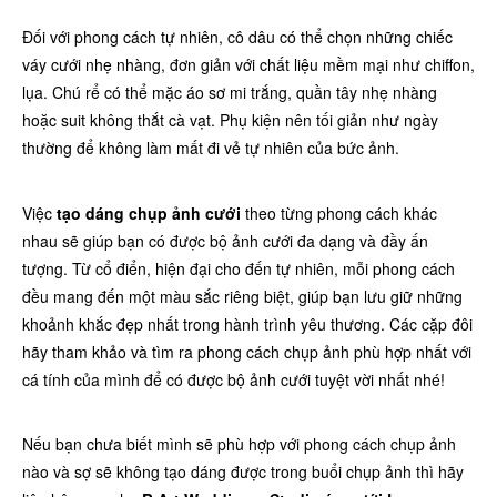
Đối với phong cách tự nhiên, cô dâu có thể chọn những chiếc
váy cưới nhẹ nhàng, đơn giản với chất liệu mềm mại như chiffon,
lụa. Chú rể có thể mặc áo sơ mi trắng, quần tây nhẹ nhàng
hoặc suit không thắt cà vạt. Phụ kiện nên tối giản như ngày
thường để không làm mất đi vẻ tự nhiên của bức ảnh.
Việc
tạo dáng chụp ảnh cưới
theo từng phong cách khác
nhau sẽ giúp bạn có được bộ ảnh cưới đa dạng và đầy ấn
tượng. Từ cổ điển, hiện đại cho đến tự nhiên, mỗi phong cách
đều mang đến một màu sắc riêng biệt, giúp bạn lưu giữ những
khoảnh khắc đẹp nhất trong hành trình yêu thương. Các cặp đôi
hãy tham khảo và tìm ra phong cách chụp ảnh phù hợp nhất với
cá tính của mình để có được bộ ảnh cưới tuyệt vời nhất nhé!
Nếu bạn chưa biết mình sẽ phù hợp với phong cách chụp ảnh
nào và sợ sẽ không tạo dáng được trong buổi chụp ảnh thì hãy