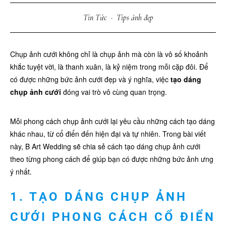
Tin Tức
·
Tips ảnh đẹp
Chụp ảnh cưới không chỉ là chụp ảnh mà còn là vô số khoảnh
khắc tuyệt vời, là thanh xuân, là kỷ niệm trong mỗi cặp đôi. Để
có được những bức ảnh cưới đẹp và ý nghĩa, việc
tạo dáng
chụp ảnh cưới
đóng vai trò vô cùng quan trọng.
Mỗi phong cách chụp ảnh cưới lại yêu cầu những cách tạo dáng
khác nhau, từ cổ điển đến hiện đại và tự nhiên. Trong bài viết
này, B Art Wedding sẽ chia sẻ cách tạo dáng chụp ảnh cưới
theo từng phong cách để giúp bạn có được những bức ảnh ưng
ý nhất.
1. TẠO DÁNG CHỤP ẢNH
CƯỚI PHONG CÁCH CỔ ĐIỂN