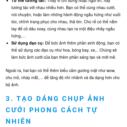
Tư thế tương tác:
Thay vì chỉ đứng hoặc ngồi im, hãy
tương tác với nhau nhiều hơn. Bạn có thể cùng nhau cười,
nói chuyện, hoặc làm những hành động ngẫu hứng như vuốt
tóc, chỉnh trang phục cho nhau, thả tim. Chú rể có thể nắm
tay để cô dâu xoay, cùng nhau tạo ra một điệu nhảy ngẫu
hứng,…
Sử dụng đạo cụ:
Để bức ảnh thêm phần sinh động, bạn có
thể sử dụng các đạo cụ như hoa, bóng bay, xe,.. Chúng sẽ
làm bức ảnh cưới của bạn thêm phần sáng tạo và mới mẻ.
Ngoài ra, hai bạn có thể thêm biểu cảm gương mặt như wow,
chu mỏ, nháy mắt,… để tăng độ nhí nhảnh và đa dạng hơn cho
bộ ảnh.
3. TẠO DÁNG CHỤP ẢNH
CƯỚI PHONG CÁCH TỰ
NHIÊN