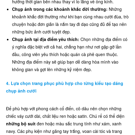
hưởng thời gian bên nhau thay vì lo lắng về ống kính.
Chụp ảnh trong các khoảnh khắc đời thường:
Những
khoảnh khắc đời thường như khi bạn cùng nhau cười đùa, trò
chuyện hoặc đơn giản là nắm tay đi dạo cũng đủ để tạo nên
những bức ảnh cưới tuyệt đẹp.
Chụp ảnh tại địa điểm yêu thích:
Chọn những địa điểm có
ý nghĩa đặc biệt với cả hai, chẳng hạn như nơi gặp gỡ lần
đầu, công viên yêu thích hoặc quán cà phê quen thuộc.
Những địa điểm này sẽ giúp bạn dễ dàng hòa mình vào
không gian và gợi lên những kỷ niệm đẹp.
4. Lựa chọn trang phục phù hợp cho từng kiểu tạo dáng
chụp ảnh cưới
Để phù hợp với phong cách cổ điển, cô dâu nên chọn những
chiếc váy cưới dài, chất liệu ren hoặc satin. Chú rể có thể diện
những bộ suit
đen hoặc màu sắc trung tính như xám, xanh
navy. Các phụ kiện như găng tay trắng, voan cài tóc và trang