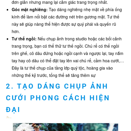
đơn giản nhưng mang lại cảm giác trang trọng nhất.
Góc mặt nghiêng:
Tạo dáng nghiêng nhẹ mặt về phía ống
kính để làm nổi bật các đường nét trên gương mặt. Tư thế
này sẽ giúp nàng thể hiện được sự quý phái và quyến rũ
hơn.
Tư thế ngồi:
Nếu chụp ảnh trong studio hoặc các bối cảnh
trang trọng, bạn có thể thử tư thế ngồi. Chú rể có thể ngồi
trên ghế, cô dâu đứng hoặc ngồi cạnh và ngược lại, tay nắm
tay hay cô dâu có thể đặt tay lên vai chú rể, cầm hoa cưới,…
Đây là tư thế chụp của tầng lớp quý tộc, hoàng gia vào
những thế kỷ trước, tổng thể sẽ tăng thêm sự
2. TẠO DÁNG CHỤP ẢNH
CƯỚI PHONG CÁCH HIỆN
ĐẠI