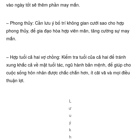
vào ngày tốt sẽ thêm phần may mắn.
– Phong thủy: Cần lưu ý bố trí không gian cưới sao cho hợp
phong thủy, để gia đạo hòa hợp viên mãn, tăng cường sự may
mắn.
– Hợp tuổi cả hai vợ chồng: Kiểm tra tuổi của cả hai để tránh
xung khắc cả về mặt tuổi tác, ngũ hành bản mệnh, để giúp cho
cuộc sống hôn nhân được chắc chắn hơn, ít cãi vã và mọi điều
thuận lợi.
L
ư
u
ý
k
h