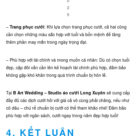
0
2
5
–
Trang phục cưới
: Khi lựa chọn trang phục cưới, cả hai cũng
cần chọn những màu sắc hợp với tuổi và bổn mệnh để tăng
thêm phần may mắn trong ngày trọng đại.
– Phù hợp với tài chính và mong muốn cá nhân: Dù có chọn tuổi
đẹp, cặp đôi vẫn cần lên kế hoạch tài chính phù hợp, đảm bảo
không gặp khó khăn trong quá trình chuẩn bị hôn lễ.
Tại
B Art Wedding –
Studio áo cưới Long Xuyên
sẽ cung cấp
đầy đủ các dịch cưới hỏi với giá cả vô cùng phải chăng, nếu như
cô dâu – chú rể chuẩn bị cưới có thể tham khảo nhé! Đảm bảo
phù hợp với ngân sách, cưới ngay trong năm đẹp hợp tuổi!
4. KẾT LUẬN