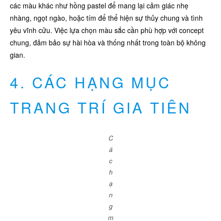
các màu khác như hồng pastel để mang lại cảm giác nhẹ
nhàng, ngọt ngào, hoặc tím để thể hiện sự thủy chung và tình
yêu vĩnh cửu. Việc lựa chọn màu sắc cần phù hợp với concept
chung, đảm bảo sự hài hòa và thống nhất trong toàn bộ không
gian.
4. CÁC HẠNG MỤC
TRANG TRÍ GIA TIÊN
C
á
c
h
ạ
n
g
m