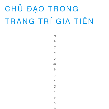
CHỦ ĐẠO TRONG
TRANG TRÍ GIA TIÊN
N
h
ữ
n
g
m
à
u
s
ắ
c
c
h
ủ