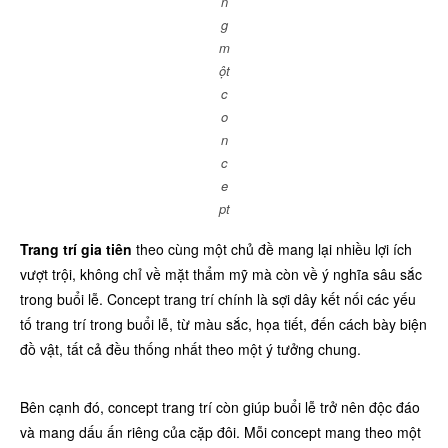
n
g
m
ột
c
o
n
c
e
pt
Trang trí gia tiên
theo cùng một chủ đề mang lại nhiều lợi ích
vượt trội, không chỉ về mặt thẩm mỹ mà còn về ý nghĩa sâu sắc
trong buổi lễ. Concept trang trí chính là sợi dây kết nối các yếu
tố trang trí trong buổi lễ, từ màu sắc, họa tiết, đến cách bày biện
đồ vật, tất cả đều thống nhất theo một ý tưởng chung.
Bên cạnh đó, concept trang trí còn giúp buổi lễ trở nên độc đáo
và mang dấu ấn riêng của cặp đôi. Mỗi concept mang theo một