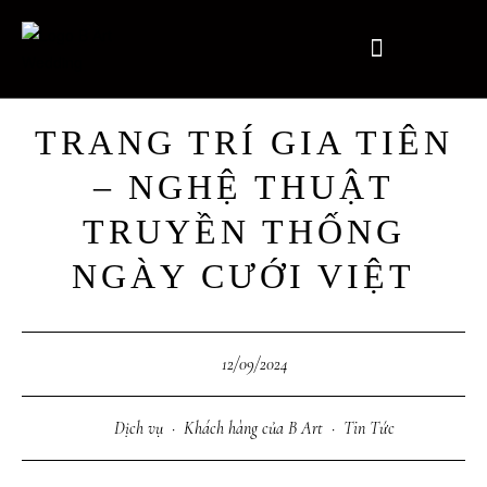
TRANG TRÍ GIA TIÊN
– NGHỆ THUẬT
TRUYỀN THỐNG
NGÀY CƯỚI VIỆT
12/09/2024
Dịch vụ
·
Khách hàng của B Art
·
Tin Tức