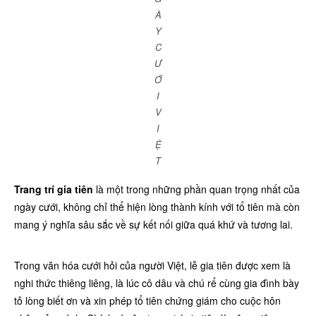
À
Y
C
Ư
Ớ
I
V
I
Ệ
T
Trang trí gia tiên
là một trong những phần quan trọng nhất của
ngày cưới, không chỉ thể hiện lòng thành kính với tổ tiên mà còn
mang ý nghĩa sâu sắc về sự kết nối giữa quá khứ và tương lai.
Trong văn hóa cưới hỏi của người Việt, lễ gia tiên được xem là
nghi thức thiêng liêng, là lúc cô dâu và chú rể cùng gia đình bày
tỏ lòng biết ơn và xin phép tổ tiên chứng giám cho cuộc hôn