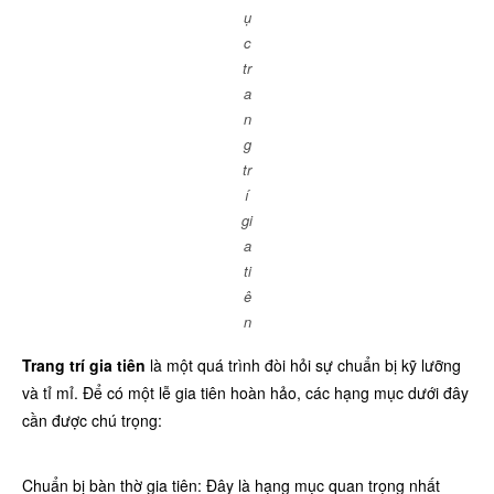
ụ
c
tr
a
n
g
tr
í
gi
a
ti
ê
n
Trang trí gia tiên
là một quá trình đòi hỏi sự chuẩn bị kỹ lưỡng
và tỉ mỉ. Để có một lễ gia tiên hoàn hảo, các hạng mục dưới đây
cần được chú trọng:
Chuẩn bị bàn thờ gia tiên: Đây là hạng mục quan trọng nhất