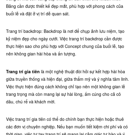
Bảng cần được thiết kế đẹp mắt, phù hợp với phong cách của
buổi lễ và đặt ở vị trí dễ quan sát.
Trang trí backdrop: Backdrop là nơi để chụp ảnh lưu niệm, tạo
kỷ niệm đẹp cho ngày cưới. Việc trang trí backdrop cần được
thực hiện sao cho phù hợp với Concept chung của buổi lễ, tạo
nên không gian hài hòa và ấn tượng.
Trang trí gia tiên
là một nghệ thuật đòi hỏi sự kết hợp hài hòa
giữa truyền thống và hiện đại, giữa thẩm mỹ và ý nghĩa tâm linh.
Việc thực hiện đúng cách không chỉ tạo nên một không gian lễ
trang trọng mà còn mang lại sự hài lòng, ấm cúng cho cả cô
dâu, chú rể và khách mời.
Việc trang trí gia tiên có thể do chính bạn thực hiện hoặc thuê
các đơn vị chuyên nghiệp. Nếu bạn muốn tiết kiệm chi phí và có
thời gian, việc tự tay trang trí sẽ mang lại cảm giác tự hào và ý