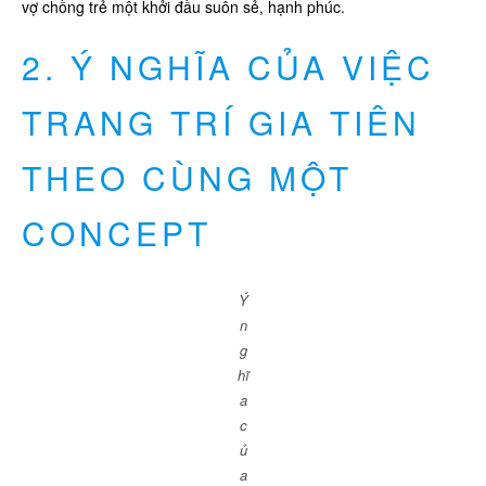
vợ chồng trẻ một khởi đầu suôn sẻ, hạnh phúc.
2. Ý NGHĨA CỦA VIỆC
TRANG TRÍ GIA TIÊN
THEO CÙNG MỘT
CONCEPT
Ý
n
g
hĩ
a
c
ủ
a