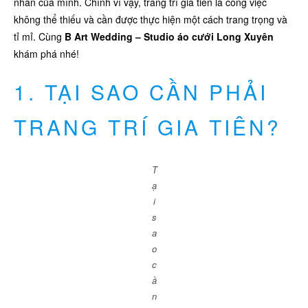
nhân của mình. Chính vì vậy, trang trí gia tiên là công việc
không thể thiếu và cần được thực hiện một cách trang trọng và
tỉ mỉ. Cùng
B Art Wedding –
Studio áo cưới Long Xuyên
khám phá nhé!
1. TẠI SAO CẦN PHẢI
TRANG TRÍ GIA TIÊN?
T
ạ
i
s
a
o
c
ầ
n