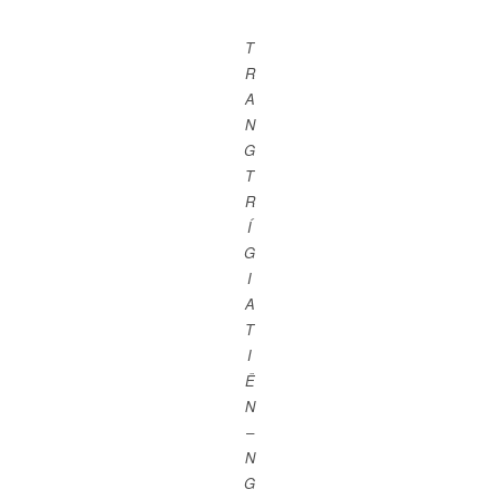
T
R
A
N
G
T
R
Í
G
I
A
T
I
Ê
N
–
N
G