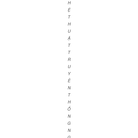
H
Ệ
T
H
U
Ậ
T
T
R
U
Y
Ề
N
T
H
Ố
N
G
N
G