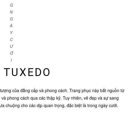
G
N
G
À
Y
C
Ư
Ớ
I
Ề TUXEDO
u tượng của đẳng cấp và phong cách. Trang phục này bắt nguồn từ
 kế và phong cách qua các thập kỷ. Tuy nhiên, vẻ đẹp và sự sang
a chuộng cho các dịp quan trọng, đặc biệt là trong ngày cưới.