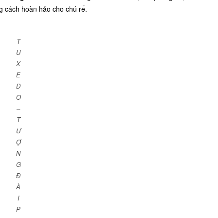
ng cách hoàn hảo cho chú rể.
T
U
X
E
D
O
–
T
Ư
Ợ
N
G
Đ
À
I
P