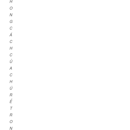
H
O
N
G
C
Á
C
H
C
Ủ
A
C
H
Ú
R
Ể
T
R
O
N