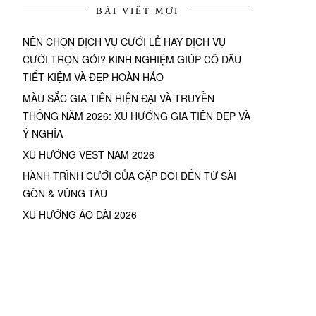
BÀI VIẾT MỚI
NÊN CHỌN DỊCH VỤ CƯỚI LẺ HAY DỊCH VỤ
CƯỚI TRỌN GÓI? KINH NGHIỆM GIÚP CÔ DÂU
TIẾT KIỆM VÀ ĐẸP HOÀN HẢO
MÀU SẮC GIA TIÊN HIỆN ĐẠI VÀ TRUYỀN
THỐNG NĂM 2026: XU HƯỚNG GIA TIÊN ĐẸP VÀ
Ý NGHĨA
XU HƯỚNG VEST NAM 2026
HÀNH TRÌNH CƯỚI CỦA CẶP ĐÔI ĐẾN TỪ SÀI
GÒN & VŨNG TÀU
XU HƯỚNG ÁO DÀI 2026